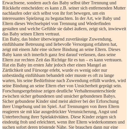
Erwachsene, sondern auch das Baby selbst über Trennung und
Rückkehr entscheiden: es kann z.B. seiner sich entfernenden Mutter
nachlaufen oder sich selbst von ihr fort bewegen, um ein
interessantes Spielzeug zu begutachten. In der Art, wie Baby und
Eltern dieses Wechselspiel von Trennung und Wiederfinden
gestalten und welche Gefühle sie dabei äußern, zeigt sich, inwieweit
das Baby seinen Eltern vertraut.
Ein Baby, das bisher überwiegend zuverlässige Zuwendung,
einfühlsame Betreuung und liebevolle Versorgung erfahren hat,
zeigt mit einem Jahr eine sichere Bindung an seine Eltern. Dieses
Baby kann sich innerlich ganz fest darauf verlassen, dass seine
Eltern zur rechten Zeit das Richtige für es tun – es kann vertrauen.
Hat ein Baby im ersten Jahr jedoch eher einen Mangel an
Zärtlichkeit und Fürsorge erlebt, wurde es wenig oder nur
unbeständig einfühlsam behandelt oder musste es oft zu lange
warten, bis seine Bedürfnisse nach Zuwendung erfüllt wurden, wird
seine Bindung an seine Eltern eher von Unsicherheit geprägt sein.
Forschungsergebnisse zeigen deutliche Verhaltensunterschiede
zwischen sicher gebundenen und unsicher gebundenen Babys.
Sicher gebundene Kinder sind meist aktiver bei der Erforschung
ihrer Umgebung und im Spiel. Auf Trennungen von ihren Eltern
reagieren sie mit klar ausgedrückter Verunsicherung, Angst und
Unterbrechung ihrer Spielaktivitäten. Diese Kinder zeigen sich
eindeutig froh und erleichtert, wenn ihre Eltern wiederkommen und
suchen sofort deren tröstende Nähe. Sie brauchen dann nur eine