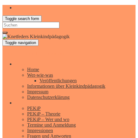
Toggle search form
Search
for:
Toggle navigation
Knetfeders Kleinkindpädagogik
Home
Home
Wer-wie-was
Veröffentlichungen
Informationen über Kleinkindpädagogik
Impressum
Datenschutzerklärung
PEKiP
PEKiP
PEKiP – Theorie
PEKiP – Wer und wo
Termine und Anmeldung
Impressionen
Fragen und Antworten