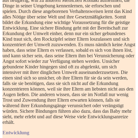
aus neugierig, will zu anderen Menschen Kontakt aufnehmen, die
Dinge in seiner Umgebung kennenlernen, sie erforschen und
spielen. Durch diese angeborenen Verhaltensweisen lernt das
Kind
alles Nötige über seine Welt und ihre Gesetzmäßigkeiten. Somit
bildet die Erkundung eine wichtige Voraussetzung für die geistige
Entwicklung. Eine sichere Bindung geht mit der Bereitschaft zur
Erkundung der Umwelt einher, denn nur ein sicher gebundenes
Kind traut sich, den Rockzipfel seiner Eltern loszulassen und sich
konzentriert der Umwelt zuzuwenden. Es muss nämlich keine Angst
haben, dass seine Eltern es verlassen, sobald es sich von ihnen löst,
und kann sicher sein, dass seine Eltern ihm bei Verunsicherung oder
Angst sofort wieder zur Verfügung stehen werden. Unsicher
gebundene Kinder hingegen sind oft zu abgelenkt, um sich
intensiver mit ihrer dinglichen Umwelt auseinanderzusetzen. Die
einen sind sich so unsicher, ob ihre Eltern für sie da sein werden,
falls sie sie benötigen, dass sie sich nicht auf die Erkundung
konzentrieren können, weil sie ihre Eltern am liebsten nicht aus den
Augen ließen. Die anderen wissen, dass sie im Notfall nur wenig
Trost und Zuwendung ihrer Eltern erwarten können, falls sie
während ihrer Erkundungsgänge verunsichert oder verängstigt
würden. Sichere Bindungen führen also dazu, dass das Baby mehr
sieht, mehr erlebt und auf diese Weise viele Entwicklungsanreize
erhält.
Entwicklung