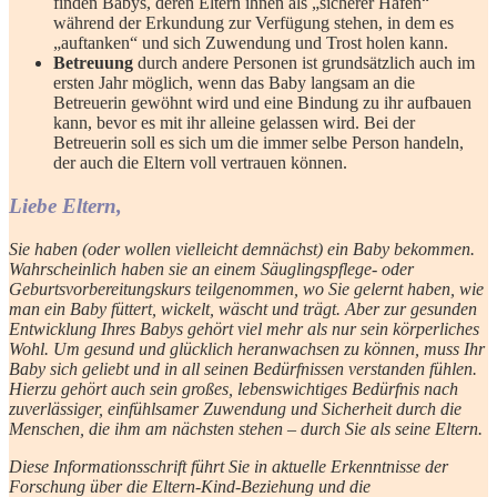
finden Babys, deren Eltern ihnen als „sicherer Hafen“
während der Erkundung zur Verfügung stehen, in dem es
„auftanken“ und sich Zuwendung und Trost holen kann.
Betreuung
durch andere Personen ist grundsätzlich auch im
ersten Jahr möglich, wenn das Baby langsam an die
Betreuerin gewöhnt wird und eine Bindung zu ihr aufbauen
kann, bevor es mit ihr alleine gelassen wird. Bei der
Betreuerin soll es sich um die immer selbe Person handeln,
der auch die Eltern voll vertrauen können.
Liebe Eltern,
Sie haben (oder wollen vielleicht demnächst) ein Baby bekommen.
Wahrscheinlich haben sie an einem Säuglingspflege- oder
Geburtsvorbereitungskurs teilgenommen, wo Sie gelernt haben, wie
man ein Baby füttert, wickelt, wäscht und trägt. Aber zur gesunden
Entwicklung Ihres Babys gehört viel mehr als nur sein körperliches
Wohl. Um gesund und glücklich heranwachsen zu können, muss Ihr
Baby sich geliebt und in all seinen Bedürfnissen verstanden fühlen.
Hierzu gehört auch sein großes, lebenswichtiges Bedürfnis nach
zuverlässiger, einfühlsamer Zuwendung und Sicherheit durch die
Menschen, die ihm am nächsten stehen – durch Sie als seine Eltern.
Diese Informationsschrift führt Sie in aktuelle Erkenntnisse der
Forschung über die Eltern-Kind-Beziehung und die