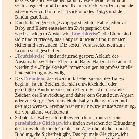
dass es sie auch verstehen kann. Diese elterliche Intuition
sollte ausgelebt und keinesfalls unterdrückt werden, denn sie
ist sehr wertvoll für die Entwicklung des Babys und den
Bindungsaufbau.
Durch die gegenseitige Angepasstheit der Fähigkeiten von
Baby und Eltern entstehen im Zwiegespräch und
wechselseitigem Austausch „
Engelskreise
“: die Eltern sind
stolz und zufrieden, das Baby ist glücklich und fühlt sich
sicher und verstanden. Die besten Voraussetzungen zum
Lernen sind geschaffen.
„
Teufelskreise
“ sind andauernd gestörte Abläufe des
Austauschs zwischen Eltern und Baby. Halten diese an und
werden die „Engelskreise“ immer weniger, ist professionelle
Unterstützung notwendig.
Das
Fremdeln
, das etwa im 8. Lebensmonat des Babys
beginnt, ist ein Zeichen der sich entwickelnden oder
gefestigten Bindung zu seinen Eltern. Es ist ein positives
Zeichen der Entwicklung und daher kein Grund zum Ärgern
oder zur Sorge. Das fremdelnde Baby sollte getröstet und
beruhigt werden. Fremdeln ist eine Entwicklungserscheinung,
die von alleine vorübergeht.
Sobald das Baby sich fortbewegen kann, muss es sein
persönliches Gleichgewicht
finden zwischen der Erkundung
der Umwelt, die auch Gefahr und Angst beinhaltet, und der
Bindung, die Sicherheit gibt. Das optimale Gleichgewicht