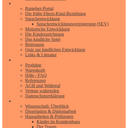
Ratgeber
Ratgeber-Portal
Die frühe Eltern-Kind-Beziehung
Sprachentwicklung
Sprachentwicklungsverzögerung (SEV)
Motorische Entwicklung
Die Kinderzeichnung
Das kindliche Spiel
Betreuung
Quiz zur kindlichen Entwicklung
Links & Literatur
Shop
Produkte
Warenkorb
Hilfe / FAQ
Referenzen
AGB und Widerruf
Vertrag widerrufen
Datenschutzerklärung
Wissenschaft
Wissenschaft: Überblick
Dissertation & Diplomarbeit
Hausarbeiten & Prüfungen
Kinder im Krankenhaus
Der Traum