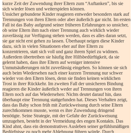
kurze Zeit der Zuwendung ihrer Eltern zum “Auftanken”, bis sie
sich wieder lösen und weiterspielen können.
Unsicher gebundene Kinder reagieren entweder besonders stark auf
Trennungen von ihren Eltern oder aber äußerlich gar nicht. Im ersten
Fall ist das Baby aufgrund seiner früheren Erfahrungen so unsicher,
ob seine Eltern ihm nach einer Trennung auch wirklich wieder
zuverlässig zur Verfügung stehen werden, dass es alles daran setzt,
sie gar nicht erst gehen zu lassen. Überhaupt neigen diese Kinder
dazu, sich in vielen Situationen eher auf ihre Eltern zu
konzentrieren, statt sich voll und ganz ihrem Spiel zu widmen.
Außerdem übertreiben sie häufig ihre Hilfsbedürftigkeit, da sie
gelernt haben, dass ihre Eltern auf weniger intensive
Unmutsäußerungen nicht zuverlässig eingehen. So können sie sich
auch beim Wiedersehen nach einer kurzen Trennung nur schwer
wieder von den Eltern lösen, denn sie finden keinen wirklichen
Trost in ihrer Rückkehr. Im zweiten Fall der unsicheren Bindung
reagieren die Kinder äußerlich weder auf Trennungen von ihren
Eltern noch auf das Wiedersehen: Nichts deutet darauf hin, dass
überhaupt eine Trennung stattgefunden hat. Dieses Verhalten zeigt,
dass das Baby schon früh mit Zurückweisung durch seine Eltern
zurechtkommen musste, wenn es ihre Zuwendung dringend
benötigte. Seine Strategie, mit der Gefahr der Zurückweisung
umzugehen, besteht in der Vermeidung des engen Kontakts. Das
Kind ahnt, dass ein demonstratives Ausleben seiner gefühlsmäßigen
Bedürfnisse zu noch mehr Ablehnung führen würde. Durch